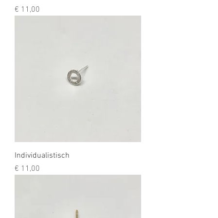
Prijs
€ 11,00
Individualistisch
Prijs
€ 11,00