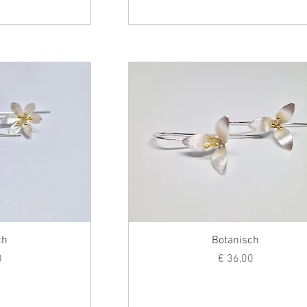
ch
Botanisch
s
Prijs
0
€ 36,00