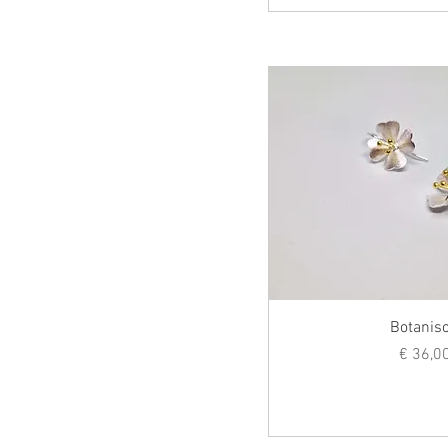
Botanis
Prij
€ 36,0