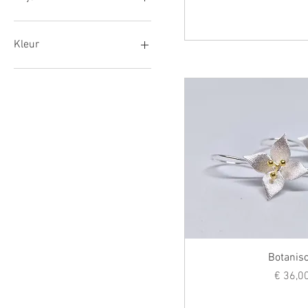
€ 36
€ 44
Kleur
Botanis
Prij
€ 36,0