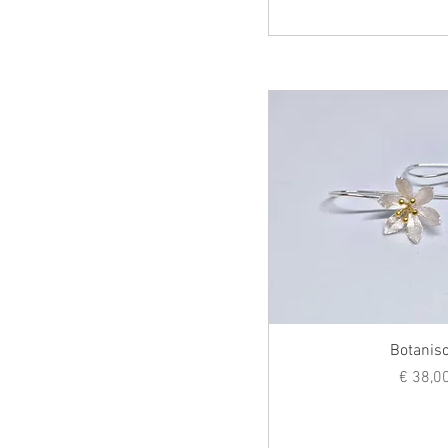
Botanis
Prij
€ 38,0