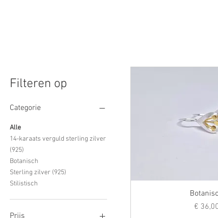
Filteren op
Categorie
Alle
14-karaats verguld sterling zilver
(925)
Botanisch
Sterling zilver (925)
Stilistisch
Botanis
Prij
€ 36,0
Prijs