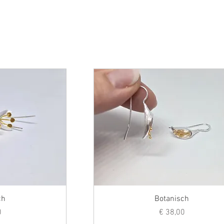
ch
Botanisch
s
Prijs
0
€ 38,00