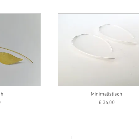
ch
Minimalistisch
s
Prijs
0
€ 36,00