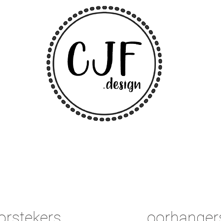
orstekers
oorhanger