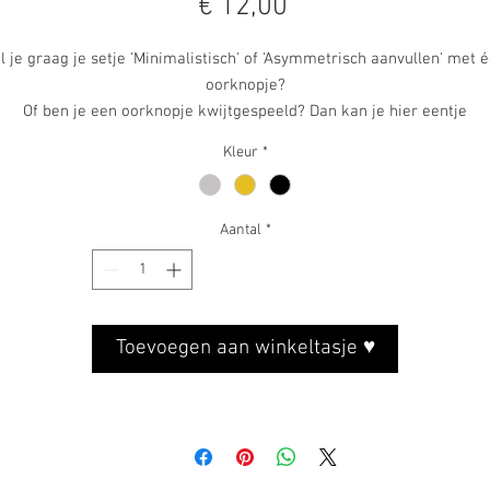
Prijs
€ 12,00
l je graag je setje 'Minimalistisch' of 'Asymmetrisch aanvullen' met 
oorknopje?
Of ben je een oorknopje kwijtgespeeld? Dan kan je hier eentje
(bij)bestellen!
Kleur
*
Afmetingen:
Rondje: 8 mm
Aantal
*
Materialen:
ondjes: sterling zilver 925 / 18-karaats verguld zilver / zilver gezwa
met zwavellever
Toevoegen aan winkeltasje ♥
ekertjes: sterling zilver 925 / 18-karaats verguld zilver / zilver gezw
met zwavellever
ousettevlinders: sterling zilver 925 / 18-karaats verguld zilver / zilv
gezwart met zwavellever