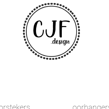
orstekers
oorhanger