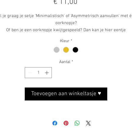
Prijs
€ 11,00
l je graag je setje 'Minimalistisch' of 'Asymmetrisch aanvullen' met 
oorknopje?
Of ben je een oorknopje kwijtgespeeld? Dan kan je hier eentje
(bij)bestellen!
Kleur
*
Afmetingen:
Rondje: 6 mm
Aantal
*
Materialen:
Rondje: sterling zilver 925 / 18-karaats verguld zilver / zilver gezwar
met zwavellever
Toevoegen aan winkeltasje ♥
ekertjes: sterling zilver 925 / 18-karaats verguld zilver / zilver gezw
met zwavellever
ousettevlinders: sterling zilver 925 / 18-karaats verguld zilver / zilv
gezwart met zwavellever