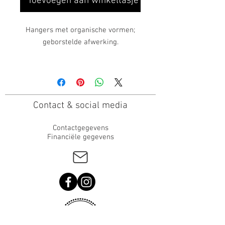
Toevoegen aan winkeltasje ♥
Hangers met organische vormen;
geborstelde afwerking.
Afmetingen:
Organische vormen: 14 mm op 37
mm
Contact & social media
Materialen:
Hangers: sterling zilver 925
Contactgegevens
Financiële gegevens
Organische vormen: sterling zilver
925