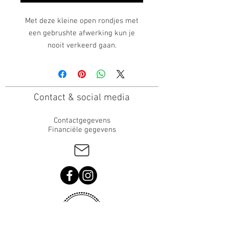
Met deze kleine open rondjes met
een gebrushte afwerking kun je
nooit verkeerd gaan.
Ook verkrijgbaar in een grotere
versie van 8 mm en 12 mm.
Afmetingen:
Contact & social media
Rondjes: 6 mm
Contactgegevens
Financiële gegevens
Materialen:
Rondjes: sterling zilver 925
Stekertjes: sterling zilver 925
Pousettevlinders: sterling zilver 925