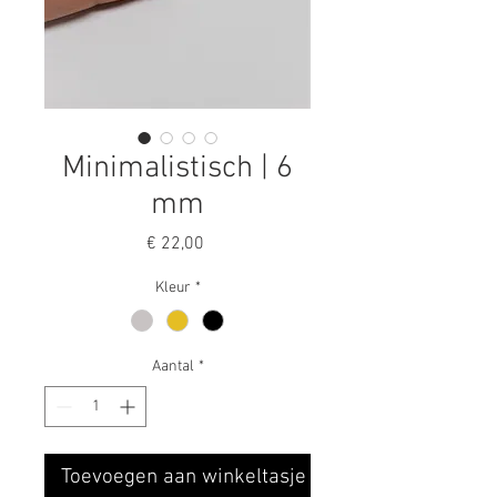
Minimalistisch | 6
mm
Prijs
€ 22,00
Kleur
*
Aantal
*
Toevoegen aan winkeltasje ♥